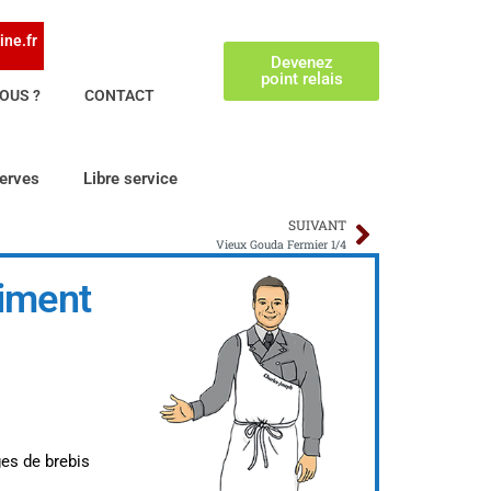
ine.fr
Devenez
point relais
OUS ?
CONTACT
erves
Libre service
SUIVANT
Vieux Gouda Fermier 1/4
iment
es de brebis