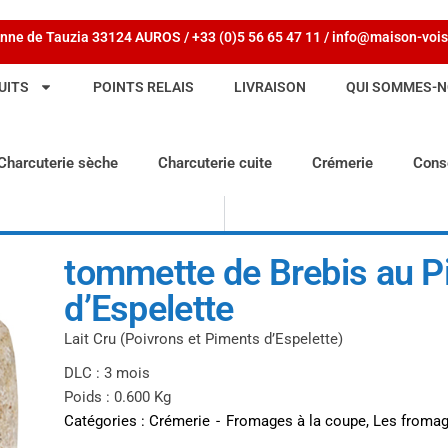
nne de Tauzia 33124 AUROS / +33 (0)5 56 65 47 11 / info@maison-vois
UITS
POINTS RELAIS
LIVRAISON
QUI SOMMES-N
Charcuterie sèche
Charcuterie cuite
Crémerie
Cons
tommette de Brebis au P
d’Espelette
Lait Cru (Poivrons et Piments d’Espelette)
DLC : 3 mois
Poids : 0.600 Kg
Catégories :
Crémerie
-
Fromages à la coupe
,
Les fromag