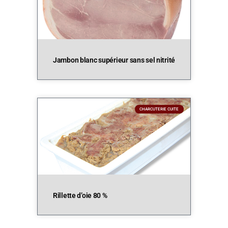
Jambon blanc supérieur sans sel nitrité
CHARCUTERIE CUITE
Rillette d’oie 80 %