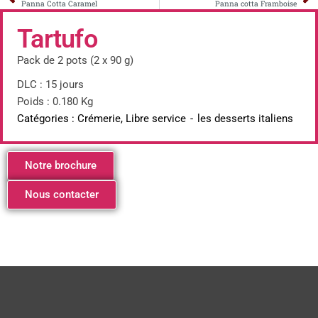
Panna Cotta Caramel
Panna cotta Framboise
Tartufo
Pack de 2 pots (2 x 90 g)
DLC : 15 jours
Poids : 0.180 Kg
Catégories :
Crémerie
,
Libre service
-
les desserts italiens
Notre brochure
Nous contacter