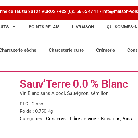
nne de Tauzia 33124 AUROS / +33 (0)5 56 65 47 11 / info@maison-vois
UITS
POINTS RELAIS
LIVRAISON
QUI SOMMES-N
Charcuterie sèche
Charcuterie cuite
Crémerie
Cons
Sauv’Terre 0.0 % Blanc
Vin Blanc sans Alcool, Sauvignon, sémillon
DLC : 2 ans
Poids : 0.750 Kg
Catégories :
Conserves
,
Libre service
-
Boissons
,
Vins