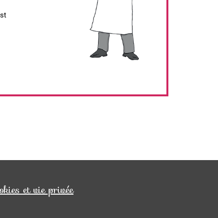
st
okies et vie privée