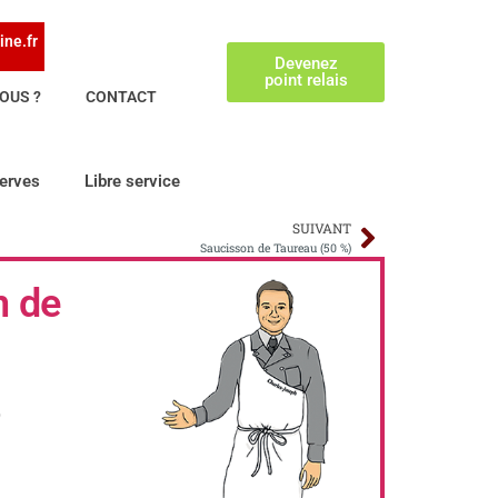
ine.fr
Devenez
point relais
OUS ?
CONTACT
erves
Libre service
SUIVANT
Saucisson de Taureau (50 %)
n de
)