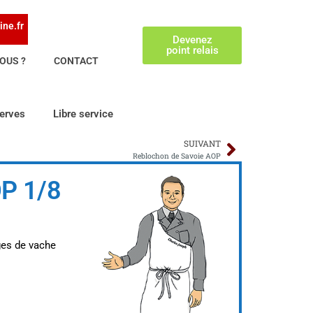
ine.fr
Devenez
point relais
OUS ?
CONTACT
erves
Libre service
SUIVANT
Reblochon de Savoie AOP
P 1/8
es de vache