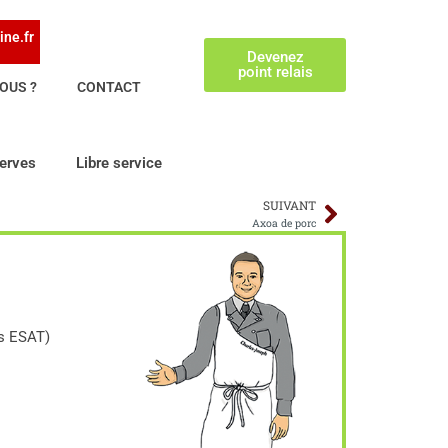
ine.fr
Devenez
point relais
OUS ?
CONTACT
erves
Libre service
SUIVANT
Axoa de porc
és ESAT)