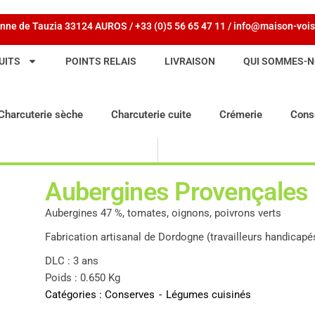
nne de Tauzia 33124 AUROS / +33 (0)5 56 65 47 11 / info@maison-vois
UITS
POINTS RELAIS
LIVRAISON
QUI SOMMES-N
Charcuterie sèche
Charcuterie cuite
Crémerie
Cons
Aubergines Provençales
Aubergines 47 %, tomates, oignons, poivrons verts
Fabrication artisanal de Dordogne (travailleurs handicap
DLC : 3 ans
Poids : 0.650 Kg
Catégories :
Conserves
-
Légumes cuisinés